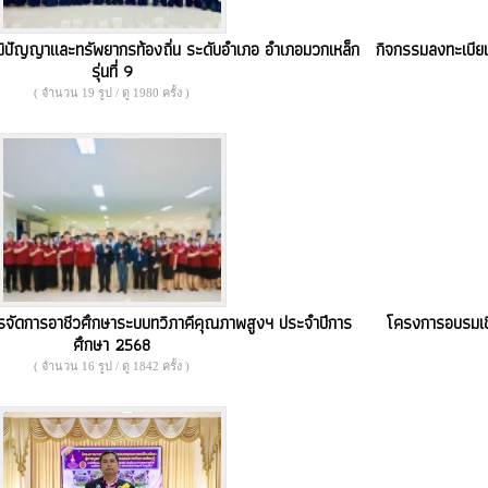
มิปัญญาและทรัพยากรท้องถิ่น ระดับอำเภอ อำเภอมวกเหล็ก
กิจกรรมลงทะเบียน
รุ่นที่ 9
( จำนวน 19 รูป / ดู 1980 ครั้ง )
จัดการอาชีวศึกษาระบบทวิภาคีคุณภาพสูงฯ ประจำปีการ
โครงการอบรมเชิ
ศึกษา 2568
( จำนวน 16 รูป / ดู 1842 ครั้ง )