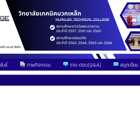
ันธ์
ภาพกิจกรรม
ถาม-ตอบ(Q&A)
สมุดเยี่ยม