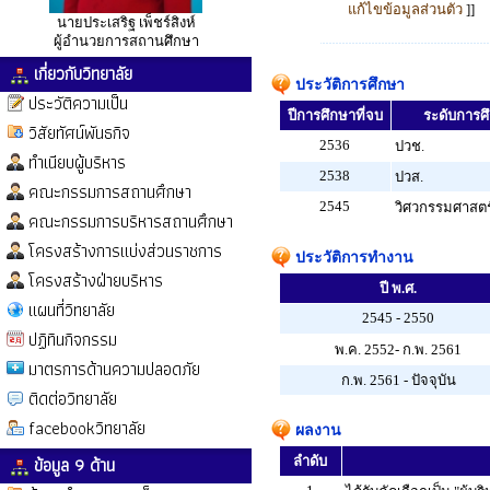
แก้ไขข้อมูลส่วนตัว
]]
นายประเสริฐ เพ็ชร์สิงห์
ผู้อำนวยการสถานศึกษา
เกี่ยวกับวิทยาลัย
ประวัติการศึกษา
ประวัติความเป็น
ปีการศึกษาที่จบ
ระดับการศึก
วิสัยทัศน์พันธกิจ
2536
ปวช.
ทำเนียบผู้บริหาร
2538
ปวส.
คณะกรรมการสถานศึกษา
2545
วิศวกรรมศาสตร
คณะกรรมการบริหารสถานศึกษา
โครงสร้างการแบ่งส่วนราชการ
ประวัติการทำงาน
โครงสร้างฝ่ายบริหาร
ปี พ.ศ.
แผนที่วิทยาลัย
2545 - 2550
ปฏิทินกิจกรรม
พ.ค. 2552- ก.พ. 2561
มาตรการด้านความปลอดภัย
ก.พ. 2561 - ปัจจุบัน
ติดต่อวิทยาลัย
facebookวิทยาลัย
ผลงาน
ข้อมูล 9 ด้าน
ลำดับ