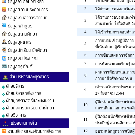
ข้อมูลอำเภอมวกเหล็ก
1
ได้รับคัดเลือกเป็น "ผู้
ข้อมูลสถานประกอบการ
2
ได้ผ่านการทดสอบวัดความ
ข้อมูลงานอาคารสถานที่
ได้ผ่านการอบรมและทำแบ
3
สานสายใย ใส่ใจสิทธิ ว
ข้อมูลหลักสูตร
4
ได้เข้าร่วมการตอบคำถา
ข้อมูลสถานศึกษา
ข้อมูลบุคลากร
การอบรมเชิงปฎิบัติก
5
ที่เน้นทักษะผู้เรียนในศต
ข้อมูลนักเรียน นักศึกษา
6
การเขียนแผนการจัดการเ
ข้อมูลงบประมาณ
7
การพัฒนาและเรียนรู้ออ
ข้อมูลครุภัณฑ์
ผ่านการพัฒนาและการเร
ฝ่ายบริหารและบุคลากร
8
การอาชีวศึกษาเอกชน
ฝ่ายบริหาร
เข้าร่วมในการประชุมการ
9
ฝ่ายบริหารทรัพยากร
27 สิงหาคม 2564
ฝ่ายยุทธศาสตร์และแผนงาน
ผู้ฝึกซ้อมนักศึกษาเข้า
10
ฝ่ายกิจการนักเรียน นักศึกษา
สถานศึกษาเอกชน ระดับ
ฝ่ายวิชาการ
ผู้ฝึกซ้อมนักศึกษาเข้
11
หน่วยงานภายใน
ประดิษฐ์ สถานศึกษาอา
งานบริหารและพัฒนาทรัพยากร
12
อบรมหลักสูตรการเป็นผู