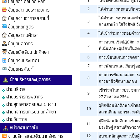
ข้อมูลอำเภอมวกเหล็ก
1
ได้รับคัดเลือกเป็น "ผู้
ข้อมูลสถานประกอบการ
2
ได้ผ่านการทดสอบวัดความ
ข้อมูลงานอาคารสถานที่
ได้ผ่านการอบรมและทำแบ
3
สานสายใย ใส่ใจสิทธิ ว
ข้อมูลหลักสูตร
4
ได้เข้าร่วมการตอบคำถา
ข้อมูลสถานศึกษา
ข้อมูลบุคลากร
การอบรมเชิงปฎิบัติก
5
ที่เน้นทักษะผู้เรียนในศต
ข้อมูลนักเรียน นักศึกษา
6
การเขียนแผนการจัดการเ
ข้อมูลงบประมาณ
7
การพัฒนาและเรียนรู้ออ
ข้อมูลครุภัณฑ์
ผ่านการพัฒนาและการเร
ฝ่ายบริหารและบุคลากร
8
การอาชีวศึกษาเอกชน
ฝ่ายบริหาร
เข้าร่วมในการประชุมการ
9
ฝ่ายบริหารทรัพยากร
27 สิงหาคม 2564
ฝ่ายยุทธศาสตร์และแผนงาน
ผู้ฝึกซ้อมนักศึกษาเข้า
10
ฝ่ายกิจการนักเรียน นักศึกษา
สถานศึกษาเอกชน ระดับ
ฝ่ายวิชาการ
ผู้ฝึกซ้อมนักศึกษาเข้
11
หน่วยงานภายใน
ประดิษฐ์ สถานศึกษาอา
งานบริหารและพัฒนาทรัพยากร
12
อบรมหลักสูตรการเป็นผู