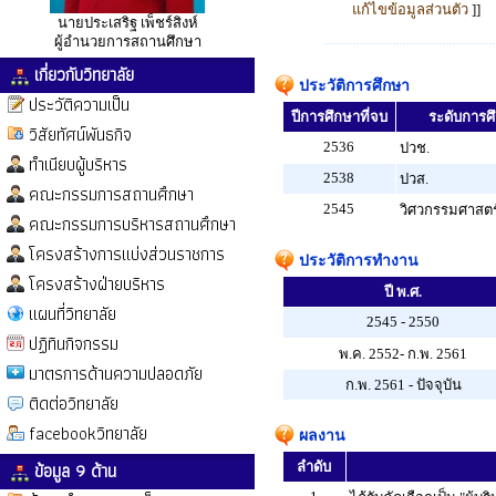
แก้ไขข้อมูลส่วนตัว
]]
นายประเสริฐ เพ็ชร์สิงห์
ผู้อำนวยการสถานศึกษา
เกี่ยวกับวิทยาลัย
ประวัติการศึกษา
ประวัติความเป็น
ปีการศึกษาที่จบ
ระดับการศึก
วิสัยทัศน์พันธกิจ
2536
ปวช.
ทำเนียบผู้บริหาร
2538
ปวส.
คณะกรรมการสถานศึกษา
2545
วิศวกรรมศาสตร
คณะกรรมการบริหารสถานศึกษา
โครงสร้างการแบ่งส่วนราชการ
ประวัติการทำงาน
โครงสร้างฝ่ายบริหาร
ปี พ.ศ.
แผนที่วิทยาลัย
2545 - 2550
ปฏิทินกิจกรรม
พ.ค. 2552- ก.พ. 2561
มาตรการด้านความปลอดภัย
ก.พ. 2561 - ปัจจุบัน
ติดต่อวิทยาลัย
facebookวิทยาลัย
ผลงาน
ข้อมูล 9 ด้าน
ลำดับ