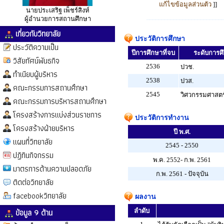
แก้ไขข้อมูลส่วนตัว
]]
นายประเสริฐ เพ็ชร์สิงห์
ผู้อำนวยการสถานศึกษา
เกี่ยวกับวิทยาลัย
ประวัติการศึกษา
ประวัติความเป็น
ปีการศึกษาที่จบ
ระดับการศึก
วิสัยทัศน์พันธกิจ
2536
ปวช.
ทำเนียบผู้บริหาร
2538
ปวส.
คณะกรรมการสถานศึกษา
2545
วิศวกรรมศาสตร
คณะกรรมการบริหารสถานศึกษา
โครงสร้างการแบ่งส่วนราชการ
ประวัติการทำงาน
โครงสร้างฝ่ายบริหาร
ปี พ.ศ.
แผนที่วิทยาลัย
2545 - 2550
ปฏิทินกิจกรรม
พ.ค. 2552- ก.พ. 2561
มาตรการด้านความปลอดภัย
ก.พ. 2561 - ปัจจุบัน
ติดต่อวิทยาลัย
facebookวิทยาลัย
ผลงาน
ข้อมูล 9 ด้าน
ลำดับ