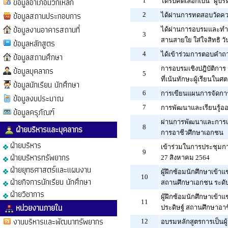
ข้อมูลอำเภอมวกเหล็ก
1
ได้รับคัดเลือกเป็น "ผู้
ข้อมูลสถานประกอบการ
2
ได้ผ่านการทดสอบวัดความ
ข้อมูลงานอาคารสถานที่
ได้ผ่านการอบรมและทำแบ
3
สานสายใย ใส่ใจสิทธิ ว
ข้อมูลหลักสูตร
4
ได้เข้าร่วมการตอบคำถา
ข้อมูลสถานศึกษา
ข้อมูลบุคลากร
การอบรมเชิงปฎิบัติก
5
ที่เน้นทักษะผู้เรียนในศต
ข้อมูลนักเรียน นักศึกษา
6
การเขียนแผนการจัดการเ
ข้อมูลงบประมาณ
7
การพัฒนาและเรียนรู้ออ
ข้อมูลครุภัณฑ์
ผ่านการพัฒนาและการเร
ฝ่ายบริหารและบุคลากร
8
การอาชีวศึกษาเอกชน
ฝ่ายบริหาร
เข้าร่วมในการประชุมการ
9
ฝ่ายบริหารทรัพยากร
27 สิงหาคม 2564
ฝ่ายยุทธศาสตร์และแผนงาน
ผู้ฝึกซ้อมนักศึกษาเข้า
10
ฝ่ายกิจการนักเรียน นักศึกษา
สถานศึกษาเอกชน ระดับ
ฝ่ายวิชาการ
ผู้ฝึกซ้อมนักศึกษาเข้
11
หน่วยงานภายใน
ประดิษฐ์ สถานศึกษาอา
งานบริหารและพัฒนาทรัพยากร
12
อบรมหลักสูตรการเป็นผู