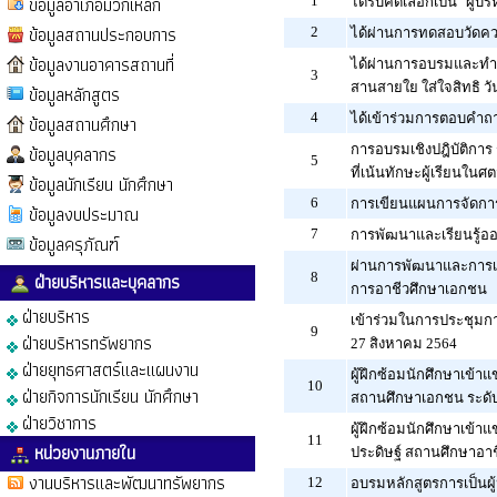
ข้อมูลอำเภอมวกเหล็ก
1
ได้รับคัดเลือกเป็น "ผู้
ข้อมูลสถานประกอบการ
2
ได้ผ่านการทดสอบวัดความ
ข้อมูลงานอาคารสถานที่
ได้ผ่านการอบรมและทำแบ
3
สานสายใย ใส่ใจสิทธิ ว
ข้อมูลหลักสูตร
4
ได้เข้าร่วมการตอบคำถา
ข้อมูลสถานศึกษา
ข้อมูลบุคลากร
การอบรมเชิงปฎิบัติก
5
ที่เน้นทักษะผู้เรียนในศต
ข้อมูลนักเรียน นักศึกษา
6
การเขียนแผนการจัดการเ
ข้อมูลงบประมาณ
7
การพัฒนาและเรียนรู้ออ
ข้อมูลครุภัณฑ์
ผ่านการพัฒนาและการเร
ฝ่ายบริหารและบุคลากร
8
การอาชีวศึกษาเอกชน
ฝ่ายบริหาร
เข้าร่วมในการประชุมการ
9
ฝ่ายบริหารทรัพยากร
27 สิงหาคม 2564
ฝ่ายยุทธศาสตร์และแผนงาน
ผู้ฝึกซ้อมนักศึกษาเข้า
10
ฝ่ายกิจการนักเรียน นักศึกษา
สถานศึกษาเอกชน ระดับ
ฝ่ายวิชาการ
ผู้ฝึกซ้อมนักศึกษาเข้
11
หน่วยงานภายใน
ประดิษฐ์ สถานศึกษาอา
งานบริหารและพัฒนาทรัพยากร
12
อบรมหลักสูตรการเป็นผู