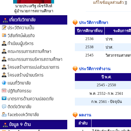
แก้ไขข้อมูลส่วนตัว
]]
นายประเสริฐ เพ็ชร์สิงห์
ผู้อำนวยการสถานศึกษา
เกี่ยวกับวิทยาลัย
ประวัติการศึกษา
ประวัติความเป็น
ปีการศึกษาที่จบ
ระดับการศึก
วิสัยทัศน์พันธกิจ
2536
ปวช.
ทำเนียบผู้บริหาร
2538
ปวส.
คณะกรรมการสถานศึกษา
2545
วิศวกรรมศาสตร
คณะกรรมการบริหารสถานศึกษา
โครงสร้างการแบ่งส่วนราชการ
ประวัติการทำงาน
โครงสร้างฝ่ายบริหาร
ปี พ.ศ.
แผนที่วิทยาลัย
2545 - 2550
ปฏิทินกิจกรรม
พ.ค. 2552- ก.พ. 2561
มาตรการด้านความปลอดภัย
ก.พ. 2561 - ปัจจุบัน
ติดต่อวิทยาลัย
facebookวิทยาลัย
ผลงาน
ข้อมูล 9 ด้าน
ลำดับ