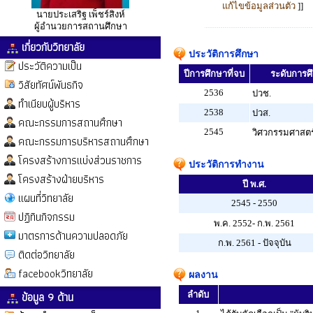
แก้ไขข้อมูลส่วนตัว
]]
นายประเสริฐ เพ็ชร์สิงห์
ผู้อำนวยการสถานศึกษา
เกี่ยวกับวิทยาลัย
ประวัติการศึกษา
ประวัติความเป็น
ปีการศึกษาที่จบ
ระดับการศึก
วิสัยทัศน์พันธกิจ
2536
ปวช.
ทำเนียบผู้บริหาร
2538
ปวส.
คณะกรรมการสถานศึกษา
2545
วิศวกรรมศาสตร
คณะกรรมการบริหารสถานศึกษา
โครงสร้างการแบ่งส่วนราชการ
ประวัติการทำงาน
โครงสร้างฝ่ายบริหาร
ปี พ.ศ.
แผนที่วิทยาลัย
2545 - 2550
ปฏิทินกิจกรรม
พ.ค. 2552- ก.พ. 2561
มาตรการด้านความปลอดภัย
ก.พ. 2561 - ปัจจุบัน
ติดต่อวิทยาลัย
facebookวิทยาลัย
ผลงาน
ข้อมูล 9 ด้าน
ลำดับ