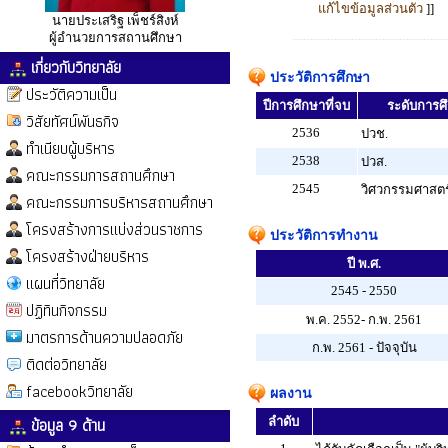
แก้ไขข้อมูลส่วนตัว
]]
นายประเสริฐ เพ็ชร์สิงห์
ผู้อำนวยการสถานศึกษา
เกี่ยวกับวิทยาลัย
ประวัติการศึกษา
ประวัติความเป็น
ปีการศึกษาที่จบ
ระดับการศึก
วิสัยทัศน์พันธกิจ
2536
ปวช.
ทำเนียบผู้บริหาร
2538
ปวส.
คณะกรรมการสถานศึกษา
2545
วิศวกรรมศาสตร
คณะกรรมการบริหารสถานศึกษา
โครงสร้างการแบ่งส่วนราชการ
ประวัติการทำงาน
โครงสร้างฝ่ายบริหาร
ปี พ.ศ.
แผนที่วิทยาลัย
2545 - 2550
ปฏิทินกิจกรรม
พ.ค. 2552- ก.พ. 2561
มาตรการด้านความปลอดภัย
ก.พ. 2561 - ปัจจุบัน
ติดต่อวิทยาลัย
facebookวิทยาลัย
ผลงาน
ข้อมูล 9 ด้าน
ลำดับ