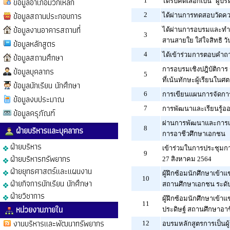
ข้อมูลอำเภอมวกเหล็ก
1
ได้รับคัดเลือกเป็น "ผู้
ข้อมูลสถานประกอบการ
2
ได้ผ่านการทดสอบวัดความ
ข้อมูลงานอาคารสถานที่
ได้ผ่านการอบรมและทำแบ
3
สานสายใย ใส่ใจสิทธิ ว
ข้อมูลหลักสูตร
4
ได้เข้าร่วมการตอบคำถา
ข้อมูลสถานศึกษา
ข้อมูลบุคลากร
การอบรมเชิงปฎิบัติก
5
ที่เน้นทักษะผู้เรียนในศต
ข้อมูลนักเรียน นักศึกษา
6
การเขียนแผนการจัดการเ
ข้อมูลงบประมาณ
7
การพัฒนาและเรียนรู้ออ
ข้อมูลครุภัณฑ์
ผ่านการพัฒนาและการเร
ฝ่ายบริหารและบุคลากร
8
การอาชีวศึกษาเอกชน
ฝ่ายบริหาร
เข้าร่วมในการประชุมการ
9
ฝ่ายบริหารทรัพยากร
27 สิงหาคม 2564
ฝ่ายยุทธศาสตร์และแผนงาน
ผู้ฝึกซ้อมนักศึกษาเข้า
10
ฝ่ายกิจการนักเรียน นักศึกษา
สถานศึกษาเอกชน ระดับ
ฝ่ายวิชาการ
ผู้ฝึกซ้อมนักศึกษาเข้
11
หน่วยงานภายใน
ประดิษฐ์ สถานศึกษาอา
งานบริหารและพัฒนาทรัพยากร
12
อบรมหลักสูตรการเป็นผู