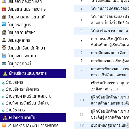
ข้อมูลอำเภอมวกเหล็ก
1
ได้รับคัดเลือกเป็น "ผู้
ข้อมูลสถานประกอบการ
2
ได้ผ่านการทดสอบวัดความ
ข้อมูลงานอาคารสถานที่
ได้ผ่านการอบรมและทำแบ
3
สานสายใย ใส่ใจสิทธิ ว
ข้อมูลหลักสูตร
4
ได้เข้าร่วมการตอบคำถา
ข้อมูลสถานศึกษา
ข้อมูลบุคลากร
การอบรมเชิงปฎิบัติก
5
ที่เน้นทักษะผู้เรียนในศต
ข้อมูลนักเรียน นักศึกษา
6
การเขียนแผนการจัดการเ
ข้อมูลงบประมาณ
7
การพัฒนาและเรียนรู้ออ
ข้อมูลครุภัณฑ์
ผ่านการพัฒนาและการเร
ฝ่ายบริหารและบุคลากร
8
การอาชีวศึกษาเอกชน
ฝ่ายบริหาร
เข้าร่วมในการประชุมการ
9
ฝ่ายบริหารทรัพยากร
27 สิงหาคม 2564
ฝ่ายยุทธศาสตร์และแผนงาน
ผู้ฝึกซ้อมนักศึกษาเข้า
10
ฝ่ายกิจการนักเรียน นักศึกษา
สถานศึกษาเอกชน ระดับ
ฝ่ายวิชาการ
ผู้ฝึกซ้อมนักศึกษาเข้
11
หน่วยงานภายใน
ประดิษฐ์ สถานศึกษาอา
งานบริหารและพัฒนาทรัพยากร
12
อบรมหลักสูตรการเป็นผู