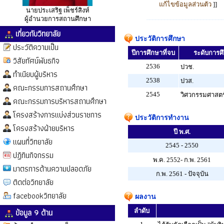
แก้ไขข้อมูลส่วนตัว
]]
นายประเสริฐ เพ็ชร์สิงห์
ผู้อำนวยการสถานศึกษา
เกี่ยวกับวิทยาลัย
ประวัติการศึกษา
ประวัติความเป็น
ปีการศึกษาที่จบ
ระดับการศึก
วิสัยทัศน์พันธกิจ
2536
ปวช.
ทำเนียบผู้บริหาร
2538
ปวส.
คณะกรรมการสถานศึกษา
2545
วิศวกรรมศาสตร
คณะกรรมการบริหารสถานศึกษา
โครงสร้างการแบ่งส่วนราชการ
ประวัติการทำงาน
โครงสร้างฝ่ายบริหาร
ปี พ.ศ.
แผนที่วิทยาลัย
2545 - 2550
ปฏิทินกิจกรรม
พ.ค. 2552- ก.พ. 2561
มาตรการด้านความปลอดภัย
ก.พ. 2561 - ปัจจุบัน
ติดต่อวิทยาลัย
facebookวิทยาลัย
ผลงาน
ข้อมูล 9 ด้าน
ลำดับ