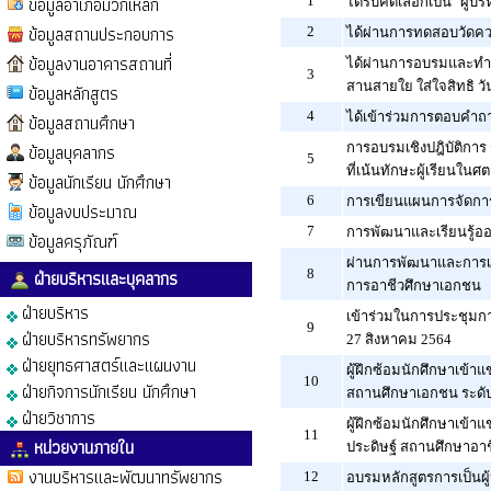
ข้อมูลอำเภอมวกเหล็ก
1
ได้รับคัดเลือกเป็น "ผู้
ข้อมูลสถานประกอบการ
2
ได้ผ่านการทดสอบวัดความ
ข้อมูลงานอาคารสถานที่
ได้ผ่านการอบรมและทำแบ
3
สานสายใย ใส่ใจสิทธิ ว
ข้อมูลหลักสูตร
4
ได้เข้าร่วมการตอบคำถา
ข้อมูลสถานศึกษา
ข้อมูลบุคลากร
การอบรมเชิงปฎิบัติก
5
ที่เน้นทักษะผู้เรียนในศต
ข้อมูลนักเรียน นักศึกษา
6
การเขียนแผนการจัดการเ
ข้อมูลงบประมาณ
7
การพัฒนาและเรียนรู้ออ
ข้อมูลครุภัณฑ์
ผ่านการพัฒนาและการเร
ฝ่ายบริหารและบุคลากร
8
การอาชีวศึกษาเอกชน
ฝ่ายบริหาร
เข้าร่วมในการประชุมการ
9
ฝ่ายบริหารทรัพยากร
27 สิงหาคม 2564
ฝ่ายยุทธศาสตร์และแผนงาน
ผู้ฝึกซ้อมนักศึกษาเข้า
10
ฝ่ายกิจการนักเรียน นักศึกษา
สถานศึกษาเอกชน ระดับ
ฝ่ายวิชาการ
ผู้ฝึกซ้อมนักศึกษาเข้
11
หน่วยงานภายใน
ประดิษฐ์ สถานศึกษาอา
งานบริหารและพัฒนาทรัพยากร
12
อบรมหลักสูตรการเป็นผู