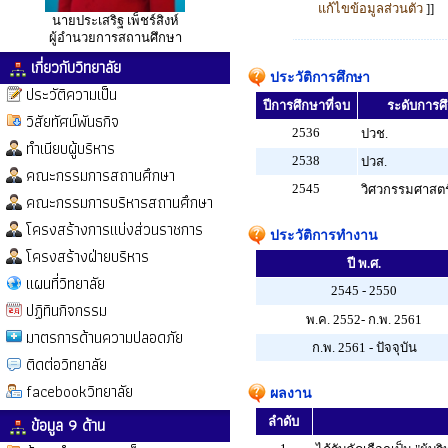
แก้ไขข้อมูลส่วนตัว
]]
นายประเสริฐ เพ็ชร์สิงห์
ผู้อำนวยการสถานศึกษา
เกี่ยวกับวิทยาลัย
ประวัติการศึกษา
ประวัติความเป็น
ปีการศึกษาที่จบ
ระดับการศึก
วิสัยทัศน์พันธกิจ
2536
ปวช.
ทำเนียบผู้บริหาร
2538
ปวส.
คณะกรรมการสถานศึกษา
2545
วิศวกรรมศาสตร
คณะกรรมการบริหารสถานศึกษา
โครงสร้างการแบ่งส่วนราชการ
ประวัติการทำงาน
โครงสร้างฝ่ายบริหาร
ปี พ.ศ.
แผนที่วิทยาลัย
2545 - 2550
ปฏิทินกิจกรรม
พ.ค. 2552- ก.พ. 2561
มาตรการด้านความปลอดภัย
ก.พ. 2561 - ปัจจุบัน
ติดต่อวิทยาลัย
facebookวิทยาลัย
ผลงาน
ข้อมูล 9 ด้าน
ลำดับ